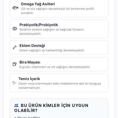
Omega Yağ Asitleri
🐟
Cilt ve tüy sağlığını destekleyici bir beslenme profili
sunabilir.
Prebiyotik/Probiyotik
🦠
Sindirim sistemi sağlığını ve bağırsak florasını
destekleyebilir.
Eklem Desteği
🦴
Eklem sağlığını ve hareketliliği destekleyebilir.
Bira Mayası
🍺
B grubu vitaminleri ve cilt sağlığını destekleyebilir.
Temiz İçerik
✨
Zararlı veya istenmeyen katkı maddelerine dair bir bulguya
rastlanmamıştır.
BU ÜRÜN KIMLER İÇIN UYGUN
OLABILIR?
• Yavru kediler