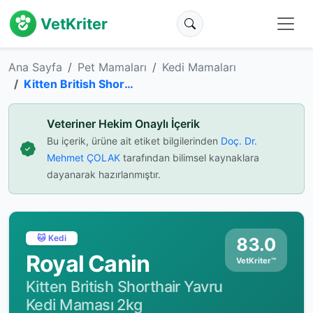
VetKriter
Ana Sayfa
Pet Mamaları
Kedi Mamaları
Kitten British Shorthair Yavru Kedi Maması 2kg
Veteriner Hekim Onaylı İçerik
Bu içerik, ürüne ait etiket bilgilerinden
Doç. Dr.
Mehmet ÇOLAK
tarafından bilimsel kaynaklara
dayanarak hazırlanmıştır.
🐱 Kedi
83.0
Royal Canin
VetKriter™
Kitten British Shorthair Yavru
Kedi Maması 2kg