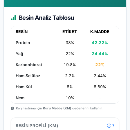
Besin Analiz Tablosu
BESİN
ETİKET
K.MADDE
Protein
38%
42.22%
Yağ
22%
24.44%
Karbonhidrat
19.8%
22%
Ham Selüloz
2.2%
2.44%
Ham Kül
8%
8.89%
Nem
10%
-
Karşılaştırma için
Kuru Madde (KM)
değerlerini kullanın.
BESIN PROFILI (KM)
?