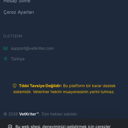
Hesap Silme
Çerez Ayarları
İLETIŞIM
support@vetkriter.com
Türkiye
Tıbbi Tavsiye Değildir:
Bu platform bir karar destek
sistemidir. Veteriner hekim muayenesinin yerini tutmaz.
© 2026
VetKriter™
. Tüm hakları saklıdır.
|
Doç. Dr. Mehmet
ÇOLAK
|
Bu sitedeki tüm içerikler telif hakkı ile korunmaktadır. İzinsiz
kopyalama yasaktır.
Bu web sitesi, deneyiminizi geliştirmek için çerezler