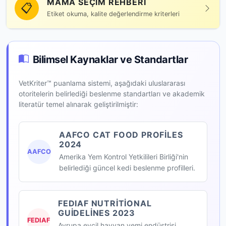
MAMA SEÇIM REHBERI
📋
Etiket okuma, kalite değerlendirme kriterleri
Bilimsel Kaynaklar ve Standartlar
VetKriter™ puanlama sistemi, aşağıdaki uluslararası
otoritelerin belirlediği beslenme standartları ve akademik
literatür temel alınarak geliştirilmiştir:
AAFCO CAT FOOD PROFILES
2024
AAFCO
Amerika Yem Kontrol Yetkilileri Birliği'nin
belirlediği güncel kedi beslenme profilleri.
FEDIAF NUTRITIONAL
GUIDELINES 2023
FEDIAF
Avrupa evcil hayvan yemi endüstrisi