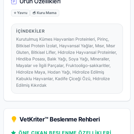
Ürün Özellikleri
⭐ Yavru
🥣 Kuru Mama
İÇINDEKILER
Kurutulmuş Kümes Hayvanları Proteinleri, Pirinç,
Bitkisel Protein İzolat, Hayvansal Yağlar, Mısır, Mısır
Gluten, Bitkisel Lifler, Hidrolize Hayvansal Proteinler,
Hindiba Posası, Balık Yağı, Soya Yağı, Mineraller,
Mayalar ve İlgili Parçalar, Fruktooligo-sakkaritler,
Hidrolize Maya, Hodan Yağı, Hidrolize Edilmiş
Kabuklu Hayvanlar, Kadife Çiceği Özü, Hidrolize
Edilmiş Kıkırdak
VetKriter™ Beslenme Rehberi
ÖNE ÇIKAN BESLENME ÖZELLIKLERI