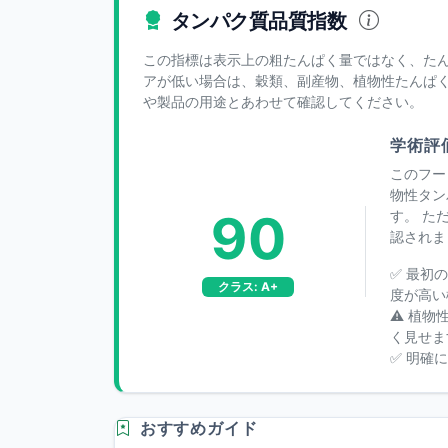
タンパク質品質指数
この指標は表示上の粗たんぱく量ではなく、た
アが低い場合は、穀類、副産物、植物性たんぱくへの
や製品の用途とあわせて確認してください。
学術評
このフー
物性タン
90
す。 た
認されま
✅ 最初
クラス: A+
度が高い
⚠️ 植
く見せま
✅ 明確
おすすめガイド