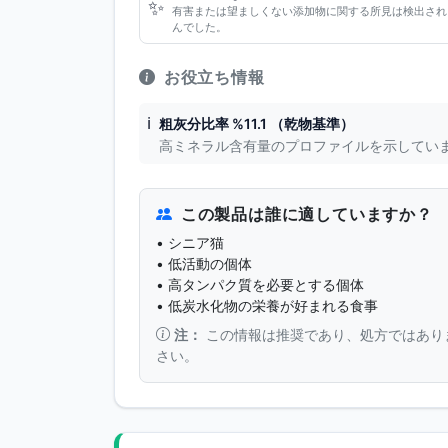
✨
有害または望ましくない添加物に関する所見は検出され
んでした。
お役立ち情報
ℹ️
粗灰分比率 %11.1 （乾物基準）
高ミネラル含有量のプロファイルを示してい
この製品は誰に適していますか？
• シニア猫
• 低活動の個体
• 高タンパク質を必要とする個体
• 低炭水化物の栄養が好まれる食事
注：
この情報は推奨であり、処方ではあり
さい。