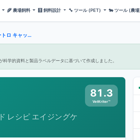
ド
🌾
農場飼料
🧮
飼料設計
🔧
ツール (PET)
🐄
ツール (農場
ルド レシピ エイジングケア チキン シニア猫用 2kg
が科学的資料と製品ラベルデータに基づいて作成しました。
81.3
VetKriter™
ド レシピ エイジングケ