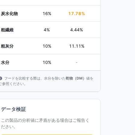
炭水化物
16%
17.78%
粗繊維
4%
4.44%
粗灰分
10%
11.11%
水分
10%
-
フードを比較する際は、水分を除いた
乾物（DM）
値を
ご参照ください。
データ検証
この製品の分析値に矛盾がある場合はご報告く
ださい。