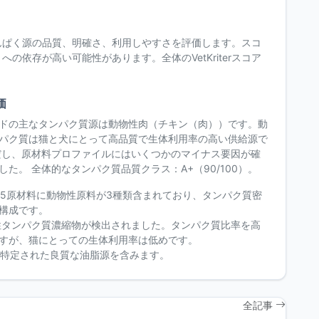
んぱく源の品質、明確さ、利用しやすさを評価します。スコ
依存が高い可能性があります。全体のVetKriterスコア
価
ドの主なタンパク質源は動物性肉（チキン（肉））です。動
パク質は猫と犬にとって高品質で生体利用率の高い供給源で
だし、原材料プロファイルにはいくつかのマイナス要因が確
した。 全体的なタンパク質品質クラス：A+（90/100）。
の5原材料に動物性原料が3種類含まれており、タンパク質密
構成です。
物性タンパク質濃縮物が検出されました。タンパク質比率を高
すが、猫にとっての生体利用率は低めです。
に特定された良質な油脂源を含みます。
全記事