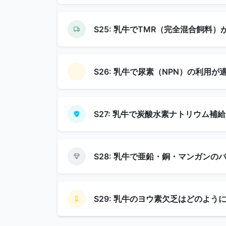
S25: 乳牛でTMR（完全混合飼料
S26: 乳牛で尿素（NPN）の利用
S27: 乳牛で炭酸水素ナトリウム
S28: 乳牛で亜鉛・銅・マンガン
S29: 乳牛のヨウ素欠乏はどのよ