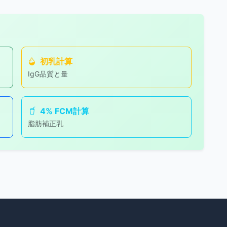
初乳計算
IgG品質と量
4% FCM計算
脂肪補正乳