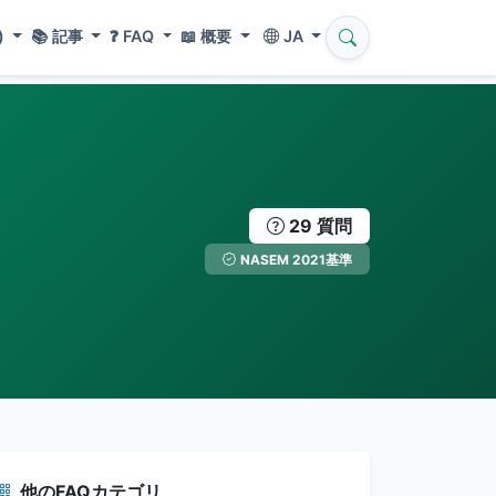
)
📚
記事
❓
FAQ
📖
概要
JA
29 質問
NASEM 2021基準
他のFAQカテゴリ