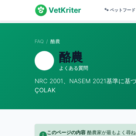
VetKriter
🐾
ペットフー
FAQ
酪農
酪農
🐄
よくある質問
NRC 2001、NASEM 2021基準
ÇOLAK
このページの内容
酪農家が最もよく尋ねる