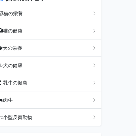
🐱
猫の栄養
🏥
猫の健康
🐕
犬の栄養
🩺
犬の健康
💉
乳牛の健康
🐂
肉牛
🐑
小型反芻動物