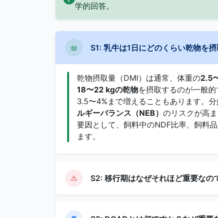
学的回答。
S1: 乳牛は1日にどのくらい乾物を
乾物摂取量（DMI）は通常、体重の
2.5
18〜22 kgの乾物
を摂取するのが一般的で
3.5〜4%まで増えることもあります。
ルギーバランス（NEB）
のリスクが高ま
要因として、飼料中のNDF比率、飼料
ます。
S2: 移行期はなぜそれほど重要なの