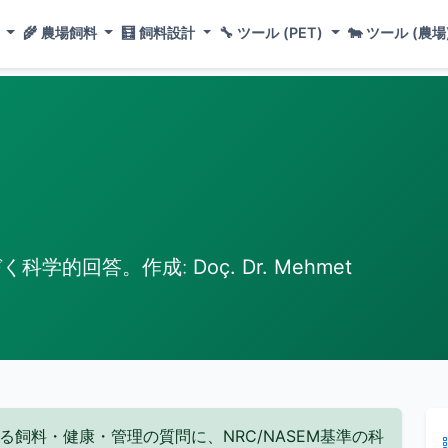
ド
🌾
農場飼料
🧮
飼料設計
🔧
ツール (PET)
🐄
ツール (農場
に基づく科学的回答。作成:
Doç. Dr. Mehmet
飼料・健康・管理の質問に、NRC/NASEM基準の科