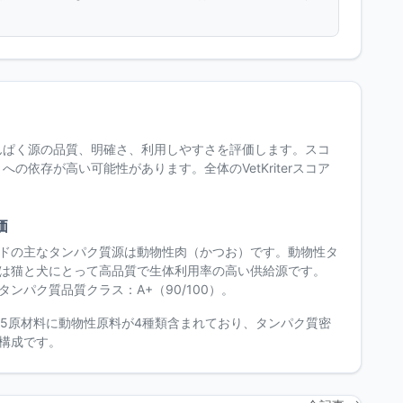
んぱく源の品質、明確さ、利用しやすさを評価します。スコ
依存が高い可能性があります。全体のVetKriterスコア
価
ドの主なタンパク質源は動物性肉（かつお）です。動物性タ
は猫と犬にとって高品質で生体利用率の高い供給源です。
タンパク質品質クラス：A+（90/100）。
の5原材料に動物性原料が4種類含まれており、タンパク質密
構成です。