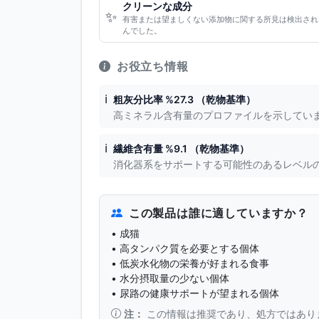
クリーンな成分
✨
有害または望ましくない添加物に関する所見は検出され
んでした。
お役立ち情報
ℹ️
粗灰分比率 %27.3 （乾物基準）
高ミネラル含有量のプロファイルを示してい
ℹ️
繊維含有量 %9.1 （乾物基準）
消化器系をサポートする可能性のあるレベル
この製品は誰に適していますか？
• 成猫
• 高タンパク質を必要とする個体
• 低炭水化物の栄養が好まれる食事
• 水分摂取量の少ない個体
• 尿路の健康サポートが望まれる個体
注：
この情報は推奨であり、処方ではあり