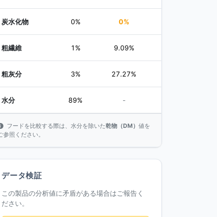
炭水化物
0%
0%
粗繊維
1%
9.09%
粗灰分
3%
27.27%
水分
89%
-
フードを比較する際は、水分を除いた
乾物（DM）
値を
ご参照ください。
データ検証
この製品の分析値に矛盾がある場合はご報告く
ださい。