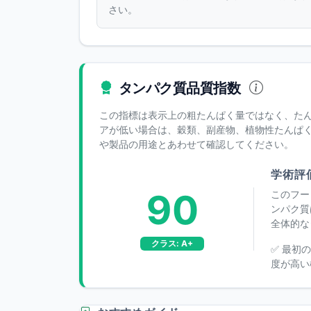
さい。
タンパク質品質指数
この指標は表示上の粗たんぱく量ではなく、た
アが低い場合は、穀類、副産物、植物性たんぱくへの
や製品の用途とあわせて確認してください。
学術評
90
このフー
ンパク質
全体的な
クラス: A+
✅ 最初
度が高い