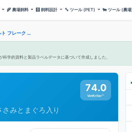
ド
🌾
農場飼料
🧮
飼料設計
🔧
ツール (PET)
🐄
ツール (農場
ーク かつお -ささみとまぐろ入り
が科学的資料と製品ラベルデータに基づいて作成しました。
74.0
VetKriter™
-ささみとまぐろ入り