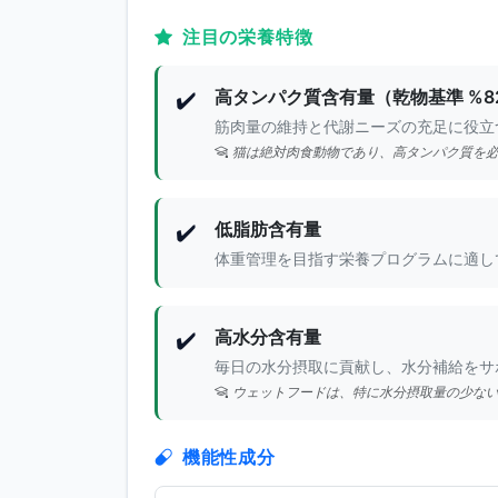
注目の栄養特徴
高タンパク質含有量（乾物基準 %82
✔️
筋肉量の維持と代謝ニーズの充足に役立
猫は絶対肉食動物であり、高タンパク質を必要
低脂肪含有量
✔️
体重管理を目指す栄養プログラムに適し
高水分含有量
✔️
毎日の水分摂取に貢献し、水分補給をサ
ウェットフードは、特に水分摂取量の少な
機能性成分