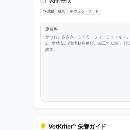
製品特徴
🐾 成猫・成犬
🥫 ウェットフード
原材料
かつお、ささみ、まぐろ、フィッシュエキス
E、増粘安定剤(増粘多糖類、加工でん粉)、調
酸等)
VetKriter™ 栄養ガイド